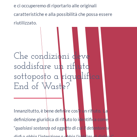
e ci occuperemo di riportarlo alle originali
caratteristiche e alla possibilità che possa essere
riutilizzato.
Che condizioni deve
soddisfare un rifiuto
sottoposto a riqualifica
End of Waste?
Innanzitutto, è bene definire cos’è un rifiuto. La
definizione giuridica di rifiuto lo identifica come
“
qualsiasi sostanza od oggetto di cui il detentore si
disfi o abbia l’intenzione o abbia l’obbligo di disfarsi”.