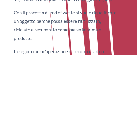
Con il processo di end of waste si vuole riqualificare
un oggetto perché possa essere riutilizzato,
riciclato e recuperato come materia prima e
prodotto.
In seguito ad un’operazione di recupero, ad un
rifiuto in metallo, può essere chiesto di sottostare a
diverse condizioni per essere riqualificato come
prodotto. Le condizioni che deve soddisfare sono le
seguenti:
Il materiale deve poter essere destinato ad uno
specifico scopo.
Esiste un mercato di riferimento e una reale
domanda per il materiale risultante dal processo
di riciclo.