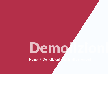
Demolizioni
Home
Demolizioni industriali e sgomberi
$