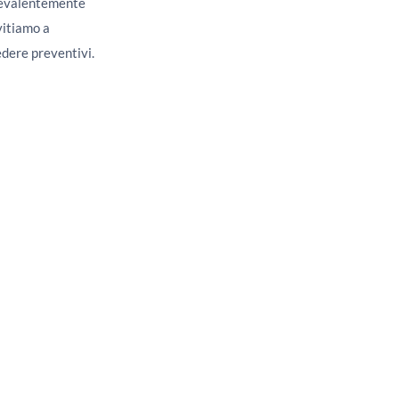
prevalentemente
nvitiamo a
edere preventivi.