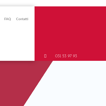
FAQ
Contatti

031 53 97 93