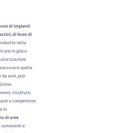
one di impianti
zini, di linee di
i imbatte nella
ntrano in gioco
autorizzazioni.
uò essere quella
e da anni, può
izione,
nnoni, strutture,
 Grazie a competenze
e lo
io di aree
e semoventi e