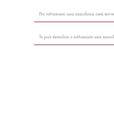
Per rottamare una macchina cosa serv
Si può demolire o rottamare una macc
Che documenti servono per rottamare
Dove buttare i cavi elettrici e gli appar
Che differenza c’è tra rottamazione e 