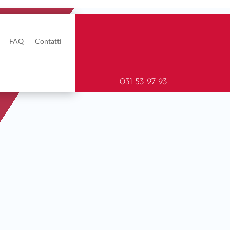
FAQ
Contatti
031 53 97 93