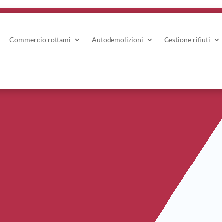
Commercio rottami
Autodemolizioni
Gestione rifiuti