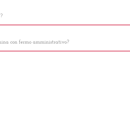
e?
hina con fermo amministrativo?
 una macchina?
ecchi elettronici?
demolizione?